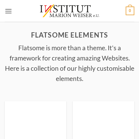
Zum
0
Inhalt
springen
FLATSOME ELEMENTS
Flatsome is more than a theme. It's a
framework for creating amazing Websites.
Here is a collection of our highly customisable
elements.