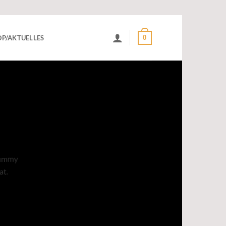
0
P/AKTUELLES
onummy
at.