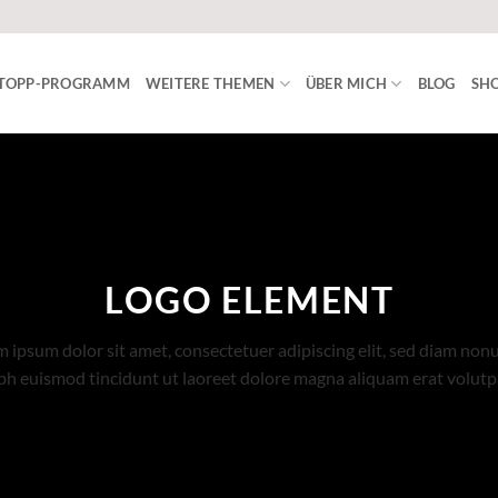
ISTOPP-PROGRAMM
WEITERE THEMEN
ÜBER MICH
BLOG
SHO
LOGO ELEMENT
 ipsum dolor sit amet, consectetuer adipiscing elit, sed diam n
bh euismod tincidunt ut laoreet dolore magna aliquam erat volutp