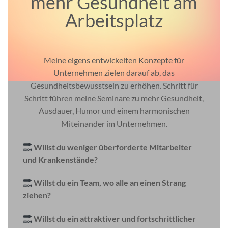
mehr Gesundheit am
Arbeitsplatz
Meine eigens entwickelten Konzepte für
Unternehmen zielen darauf ab, das
Gesundheitsbewusstsein zu erhöhen. Schritt für
Schritt führen meine Seminare zu mehr Gesundheit,
Ausdauer, Humor und einem harmonischen
Miteinander im Unternehmen.
Willst du weniger überforderte Mitarbeiter
und Krankenstände?
Willst du ein Team, wo alle an einen Strang
ziehen?
Willst du ein attraktiver und fortschrittlicher