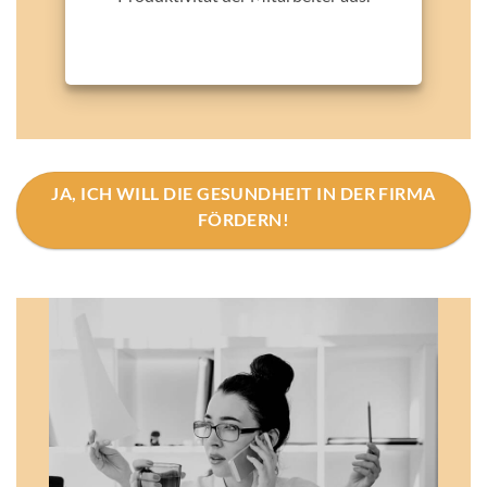
JA, ICH WILL DIE GESUNDHEIT IN DER FIRMA
FÖRDERN!