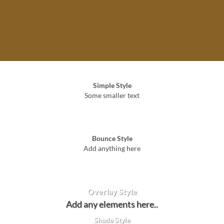
Simple Style
Some smaller text
Bounce Style
Add anything here
Badge Style
You can add shortcodes here
Label Style
Add any elements here..
Overlay Style
Add any elements here..
Shade Style