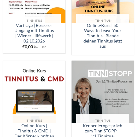
TINNITUS
TINNITUS
Vorträge | Besserer
Online-Kurs | 50
Umgang mit Tinnitus
Ways To Leave Your
| Wiener Hilfswerk |
Tinnitus | Blende
02.10.2026
deinen Tinnitus jetzt
aus
€
0,00
inkl. Ust
TINNITUS
TINNITUS
Online-Kurs |
Kennenlerngespräch
Tinnitus & CMD |
zum TinniSTOPP –
Der Körper klopft an
1:1 Tinnitus-