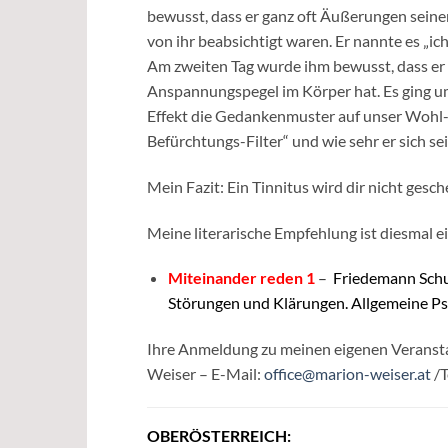
bewusst, dass er ganz oft Äußerungen seiner 
von ihr beabsichtigt waren. Er nannte es „ic
Am zweiten Tag wurde ihm bewusst, dass er
Anspannungspegel im Körper hat. Es ging um
Effekt die Gedankenmuster auf unser Wohl- 
Befürchtungs-Filter“ und wie sehr er sich s
Mein Fazit: Ein Tinnitus wird dir nicht gesch
Meine literarische Empfehlung ist diesmal ei
Miteinander reden 1
–
Friedemann Schu
Störungen und Klärungen. Allgemeine P
Ihre Anmeldung zu meinen eigenen Veranstal
Weiser – E-Mail:
office@marion-weiser.at
/T
OBERÖSTERREICH: