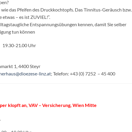
aben?
 so wie das Pfeifen des Druckkochtopfs. Das Tinnitus-Geräusch bzw.
 etwas – es ist ZUVIEL!“.
ltagstaugliche Entspannungsübungen kennen, damit Sie selber
nigung tun können
:
19.30-21.00 Uhr
markt 1, 4400 Steyr
nerhaus@dioezese-linz.at
; Telefon: +43 (0) 7252 – 45 400
per klopft an, VAV – Versicherung, Wien Mitte
.