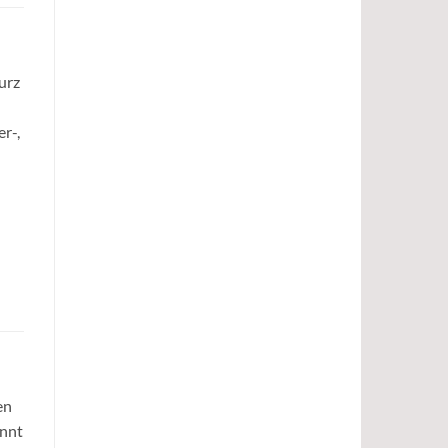
urz
r-,
en
annt