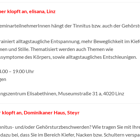
r klopft an, elisana, Linz
SeminarteilnehmerInnen hängt der Tinnitus bzw. auch der Gehörst
iniert alltagstaugliche Entspannung, mehr Beweglichkeit im Kiefe
men und Stille. Thematisiert werden auch Themen wie
ssymptome des Körpers, sowie alltagstaugliches Entschleunigen.
00 – 19.00 Uhr
gen
dungszentrum Elisabethinen, Museumstraße 31 a, 4020 Linz
r klopft an, Dominikaner Haus, Steyr
innitus- und/oder Gehörsturzbeschwerden? Wie tragen Sie mit Ihr
zu bei, dass Sie im Bereich Kiefer, Nacken bzw. Schultern versp