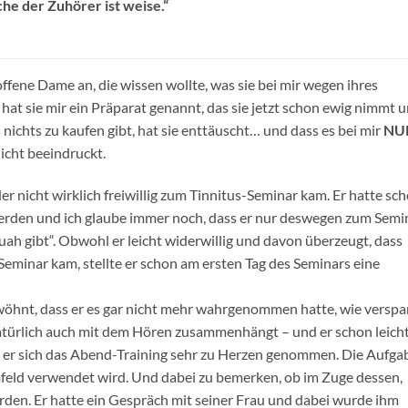
he der Zuhörer ist weise.“
roffene Dame an, die wissen wollte, was sie bei mir wegen ihres
hat sie mir ein Präparat genannt, das sie jetzt schon ewig nimmt 
us nichts zu kaufen gibt, hat sie enttäuscht… und dass es bei mir
NU
icht beeindruckt.
er nicht wirklich freiwillig zum Tinnitus-Seminar kam. Er hatte sc
werden und ich glaube immer noch, dass er nur deswegen zum Semi
uah gibt“. Obwohl er leicht widerwillig und davon überzeugt, dass
eminar kam, stellte er schon am ersten Tag des Seminars eine
wöhnt, dass er es gar nicht mehr wahrgenommen hatte, wie versp
natürlich auch mit dem Hören zusammenhängt – und er schon leich
te er sich das Abend-Training sehr zu Herzen genommen. Die Aufga
mfeld verwendet wird. Und dabei zu bemerken, ob im Zuge dessen,
en. Er hatte ein Gespräch mit seiner Frau und dabei wurde ihm