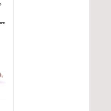
e
hen