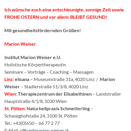
Ich wünsche euch eine entschleunigte, sonnige Zeit sowie
FROHE OSTERN und vor allem: BLEIBT GESUND!
Mit gesundheitsfördernden Grüßen!
Marion Weiser
Institut Marion Weiser e.U.
Holistische Körpertherapeutin
Seminare – Vorträge – Coaching – Massagen
Linz:
elisana –
Museumstraße 31a, 4020 Linz /
Marion
Weiser
– Stadlerstraße 51/3/8, 4020 Linz
Wien:
Therapiezentrum der Elisabethinen
– Landstraßer
Hauptstraße 4/1/8, 1030 Wien
St. Pölten:
Naturheilpraxis Schmetterling
–
Schwaighofstaße 24, 3100 St. Pölten
Tel.: +43(0)650 – 66 77 2 77
E-Mail:
office@marion-weiser.at