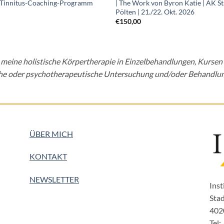
 Tinnitus-Coaching-Programm
| The Work von Byron Katie | AK St
Pölten | 21./22. Okt. 2026
0
€
150,00
ss meine holistische Körpertherapie in Einzelbehandlungen, Kursen
he oder psychotherapeutische Untersuchung und/oder Behandlun
ÜBER MICH
KONTAKT
NEWSLETTER
Inst
Stad
402
Tel: