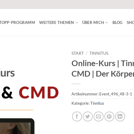
ISTOPP-PROGRAMM
WEITERE THEMEN
ÜBER MICH
BLOG
SHO
START
/
TINNITUS
Online-Kurs | Tin
CMD | Der Körper
Artikelnummer:
Event_496_48-3-1
Kategorie:
Tinnitus