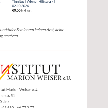
.
Tinnitus | Wiener Hilfswerk |
02.10.2026
€
0,00
inkl. Ust
 und/oder Seminaren keinen Arzt, keine
g ersetzen.
itut Marion Weiser e.U.
lerstr. 51
0 Linz
 +43 650 - 66 77 2 77