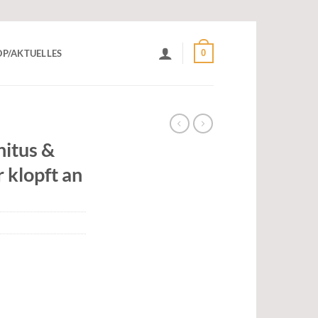
0
P/AKTUELLES
nitus &
 klopft an