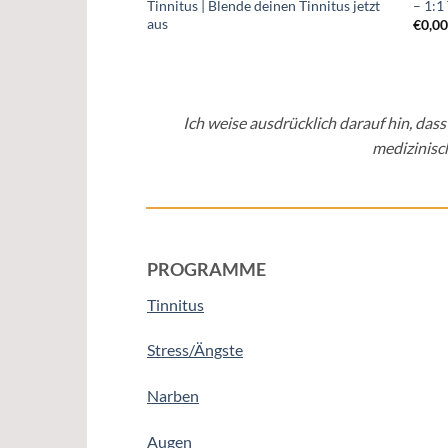
Tinnitus | Blende deinen Tinnitus jetzt
– 1:1
aus
€
0,0
Ich weise ausdrücklich darauf hin, da
medizinisc
PROGRAMME
Tinnitus
Stress/Ängste
Narben
Augen