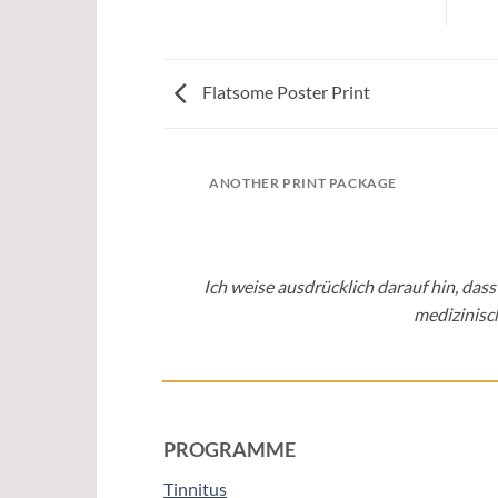
Flatsome Poster Print
AZINE
ANOTHER PRINT PACKAGE
Ich weise ausdrücklich darauf hin, da
medizinisc
PROGRAMME
Tinnitus