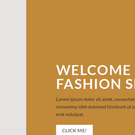
WELCOME 
FASHION 
Lorem ipsum dolor sit amet, consectetu
nonummy nibh euismod tincidunt ut l
erat volutpat.
CLICK ME!